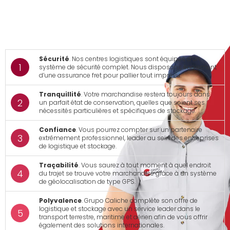
Sécurité
. Nos centres logistiques sont équipés d’un
système de sécurité complet. Nous disposons également
d’une assurance fret pour pallier tout imprévu.
Tranquillité
. Votre marchandise restera toujours dans
un parfait état de conservation, quelles que soient ses
nécessités particulières et spécifiques de stockage.
Confiance
. Vous pourrez compter sur un partenaire
extrêmement professionnel, leader au sein des entreprises
de logistique et stockage.
Traçabilité
. Vous saurez à tout moment à quel endroit
du trajet se trouve votre marchandise grâce à un système
de géolocalisation de type GPS.
Polyvalence
. Grupo Caliche complète son offre de
logistique et stockage avec un service leader dans le
transport terrestre, maritime et aérien afin de vous offrir
également des solutions internationales.