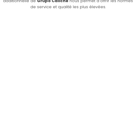
additionnelle de
Grupo Caliche
nous permet d’offrir les normes
de service et qualité les plus élevées.