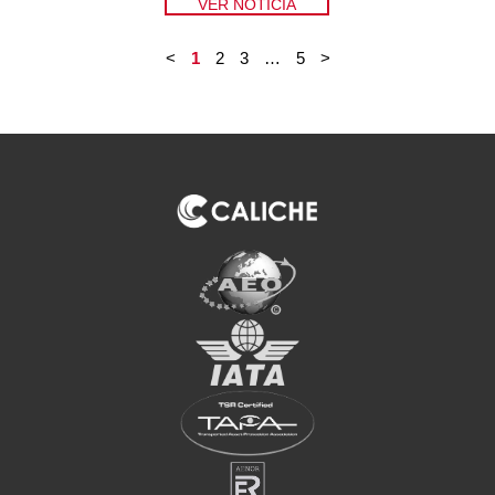
VER NOTICIA
<
1
2
3
…
5
>