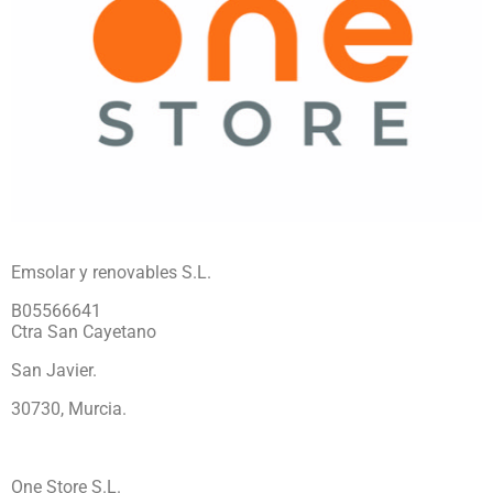
Emsolar y renovables S.L.
B05566641
Ctra San Cayetano
San Javier.
30730, Murcia.
One Store S.L.