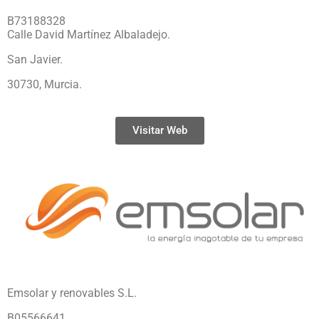
B73188328
Calle David Martínez Albaladejo.
San Javier.
30730, Murcia.
Visitar Web
Emsolar y renovables S.L.
B05566641