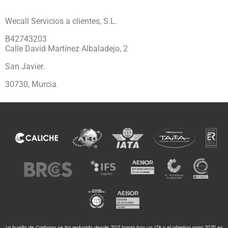
Wecall Servicios a clientes, S.L.
B42743203
Calle David Martínez Albaladejo, 2
San Javier.
30730, Murcia.
La huella de Carbono se ha reducido desde 2017 hasta hoy un 17% y el objetivo para 2025 es