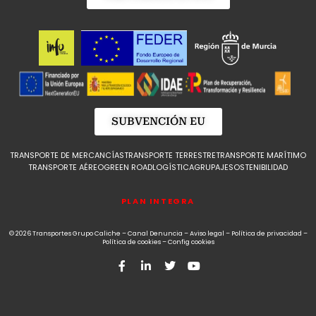
SUBVENCIÓN EU
TRANSPORTE DE MERCANCÍAS
TRANSPORTE TERRESTRE
TRANSPORTE MARÍTIMO
TRANSPORTE AÉREO
GREEN ROAD
LOGÍSTICA
GRUPAJE
SOSTENIBILIDAD
PLAN INTEGRA
© 2026 Transportes Grupo Caliche –
Canal Denuncia
–
Aviso legal
–
Política de privacidad
–
Política de cookies
–
Config cookies