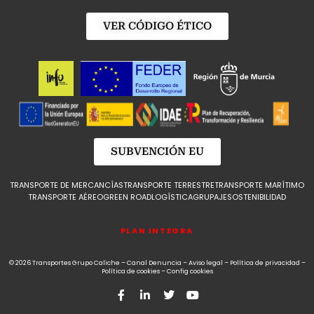
VER CÓDIGO ÉTICO
SUBVENCIÓN EU
TRANSPORTE DE MERCANCÍAS
TRANSPORTE TERRESTRE
TRANSPORTE MARÍTIMO
TRANSPORTE AÉREO
GREEN ROAD
LOGÍSTICA
GRUPAJE
SOSTENIBILIDAD
PLAN INTEGRA
© 2026 Transportes Grupo Caliche –
Canal Denuncia
–
Aviso legal
–
Política de privacidad
–
Política de cookies
–
Config cookies