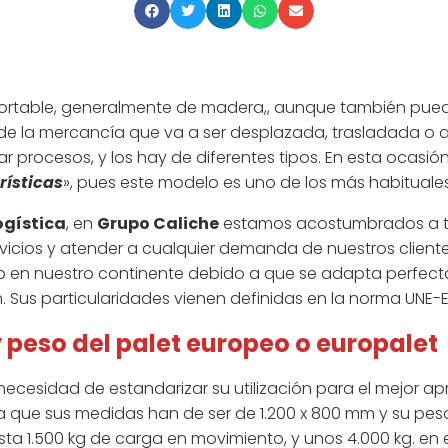
portable, generalmente de madera,, aunque también puede
o de la mercancía que va a ser desplazada, trasladada o a
zar procesos, y los hay de diferentes tipos. En esta ocasió
rísticas
», pues este modelo es uno de los más habituales
gística
, en
Grupo Caliche
estamos acostumbrados a tr
vicios y atender a cualquier demanda de nuestros client
zado en nuestro continente debido a que se adapta perfec
 Sus particularidades vienen definidas en la norma UNE-E
 peso del palet europeo o europalet
necesidad de estandarizar su utilización para el mejor 
la que sus medidas han de ser de 1.200 x 800 mm y su pes
a 1.500 kg de carga en movimiento, y unos 4.000 kg. en e