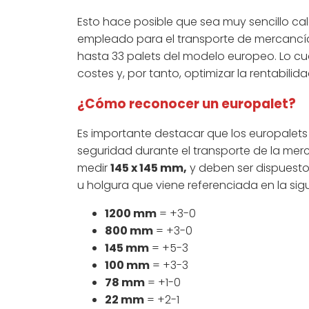
Esto hace posible que sea muy sencillo c
empleado para el transporte de mercancías.
hasta 33 palets del modelo europeo. Lo cu
costes y, por tanto, optimizar la rentabilida
¿Cómo reconocer un europalet?
Es importante destacar que los europalets
seguridad durante el transporte de la merc
medir
145 x 145 mm,
y deben ser dispuestos
u holgura que viene referenciada en la sigu
1200 mm
= +3-0
800 mm
= +3-0
145 mm
= +5-3
100 mm
= +3-3
78 mm
= +1-0
22 mm
= +2-1