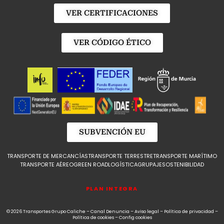
VER CERTIFICACIONES
VER CÓDIGO ÉTICO
SUBVENCIÓN EU
TRANSPORTE DE MERCANCÍAS
TRANSPORTE TERRESTRE
TRANSPORTE MARÍTIMO
TRANSPORTE AÉREO
GREEN ROAD
LOGÍSTICA
GRUPAJE
SOSTENIBILIDAD
PLAN INTEGRA
© 2026 Transportes Grupo Caliche –
Canal Denuncia
–
Aviso legal
–
Política de privacidad
–
Política de cookies
–
Config cookies